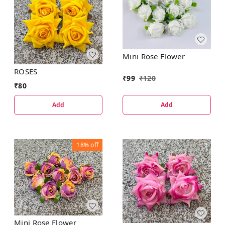
Mini Rose Flower
ROSES
₹
99
₹
120
₹
80
Add
Add
18%
off
Mini Rose Flower