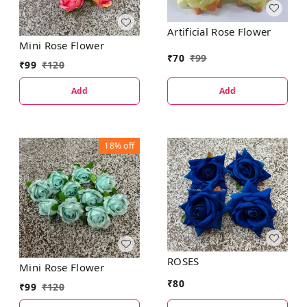
Artificial Rose Flower
Mini Rose Flower
₹
70
₹
99
₹
99
₹
120
Add
Add
18%
off
ROSES
Mini Rose Flower
₹
80
₹
99
₹
120